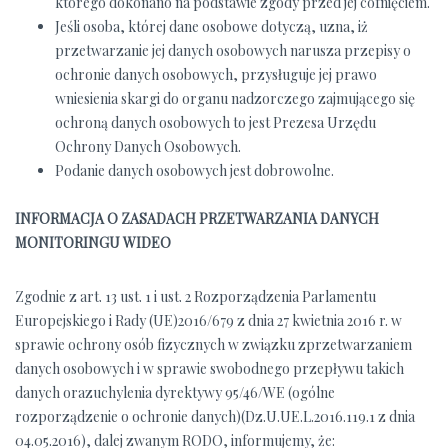
którego dokonano na podstawie zgody przed jej cofnięciem.
Jeśli osoba, której dane osobowe dotyczą, uzna, iż
przetwarzanie jej danych osobowych narusza przepisy o
ochronie danych osobowych, przysługuje jej prawo
wniesienia skargi do organu nadzorczego zajmującego się
ochroną danych osobowych to jest Prezesa Urzędu
Ochrony Danych Osobowych.
Podanie danych osobowych jest dobrowolne.
INFORMACJA O ZASADACH PRZETWARZANIA DANYCH
MONITORINGU WIDEO
Zgodnie z art. 13 ust. 1 i ust. 2 Rozporządzenia Parlamentu
Europejskiego i Rady (UE)2016/679 z dnia 27 kwietnia 2016 r. w
sprawie ochrony osób fizycznych w związku zprzetwarzaniem
danych osobowych i w sprawie swobodnego przepływu takich
danych orazuchylenia dyrektywy 95/46/WE (ogólne
rozporządzenie o ochronie danych)(Dz.U.UE.L.2016.119.1 z dnia
04.05.2016), dalej zwanym RODO, informujemy, że: