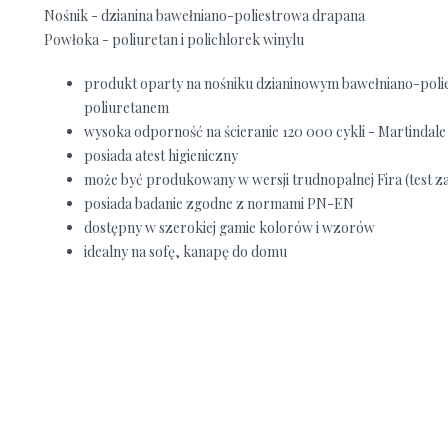
Nośnik - dzianina bawełniano-poliestrowa drapana
Powłoka - poliuretan i polichlorek winylu
produkt oparty na nośniku dzianinowym bawełniano-poli
poliuretanem
wysoka odporność na ścieranie 120 000 cykli - Martindal
posiada atest higieniczny
może być produkowany w wersji trudnopalnej Fira (test za
posiada badanie zgodne z normami PN-EN
dostępny w szerokiej gamie kolorów i wzorów
idealny na sofę, kanapę do domu