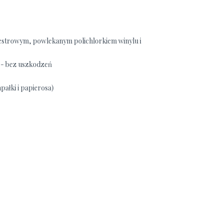
estrowym, powlekanym polichlorkiem winylu i
e - bez uszkodzeń
pałki i papierosa)